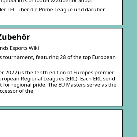
Angebot im Computer & Zubehör Shop.
er LEC über die Prime League und darüber
Zubehör
ds Esports Wiki
s tournament, featuring 28 of the top European
022) is the tenth edition of Europes premier
uropean Regional Leagues (ERL). Each ERL send
ht for regional pride. The EU Masters serve as the
ccessor of the