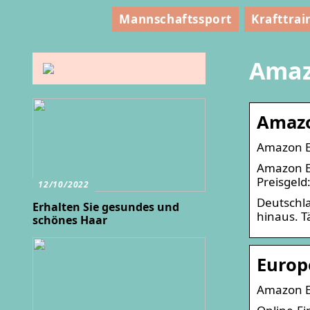
Mannschaftssport
Krafttrai
Amaz
Amazo
Amazon E
Amazon Eu
Preisgeld:
12/10/2022
Deutschla
Erhalten Sie gesundes und
hinaus. T
schönes Haar
Europ
Amazon E