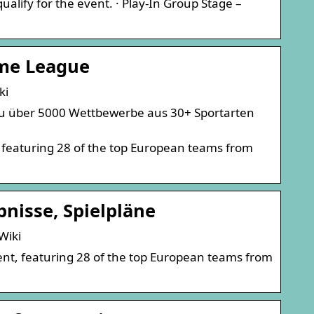
alify for the event. · Play-In Group Stage –
ime League
ki
u über 5000 Wettbewerbe aus 30+ Sportarten
 featuring 28 of the top European teams from
nisse, Spielpläne
Wiki
t, featuring 28 of the top European teams from