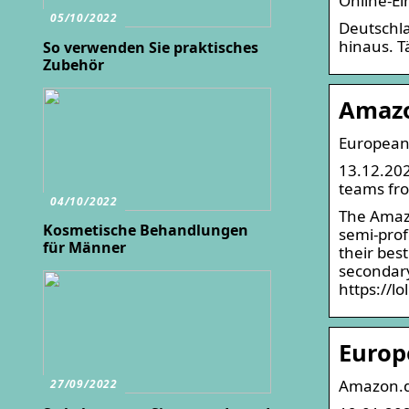
Online-E
05/10/2022
Deutschla
hinaus. T
So verwenden Sie praktisches
Zubehör
Amazo
European
13.12.202
teams fro
04/10/2022
The Amaz
Kosmetische Behandlungen
semi-prof
für Männer
their best
secondary
https://l
Europ
Amazon.
27/09/2022