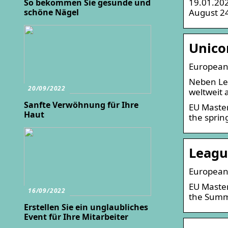
19.01.202
So bekommen Sie gesunde und
August 24
schöne Nägel
Unico
European 
Neben Le
20/09/2022
weltweit 
Sanfte Verwöhnung für Ihre
EU Master
Haut
the sprin
Leagu
European
EU Master
16/09/2022
the Summ
Erstellen Sie ein unglaubliches
Event für Ihre Mitarbeiter