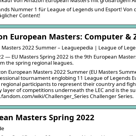
inkauf von Amazon European Masters mit großartigem 
nds Nummer 1 für League of Legends und Esport! Von d
äglicher Content!
n European Masters: Computer & 
 Masters 2022 Summer – Leaguepedia | League of Legen
2 — EU Masters Spring 2022 is the 9th European Master
m the spring regional leagues.
on European Masters 2022 Summer (EU Masters Summer 2
essional tournament englobing 11 League of Legends E
 regional participants to represent their country and fig
 layer of competitions underneath the LEC and is the su
ol.fandom.com/wiki/Challenger_Series Challenger Series.
ean Masters Spring 2022
de