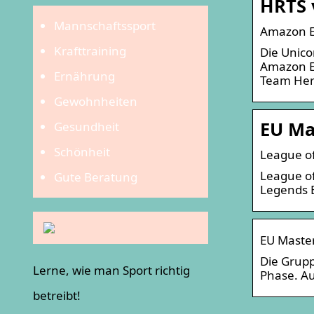
HRTS 
Mannschaftssport
Amazon Eu
Krafttraining
Die Unico
Amazon Eu
Ernährung
Team Here
Gewohnheiten
EU Ma
Gesundheit
Schönheit
League of
League of
Gute Beratung
Legends 
EU Master
Die Grup
Lerne, wie man Sport richtig
Phase. Au
betreibt!