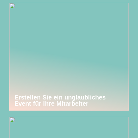
Erstellen Sie ein unglaubliches
Event für Ihre Mitarbeiter