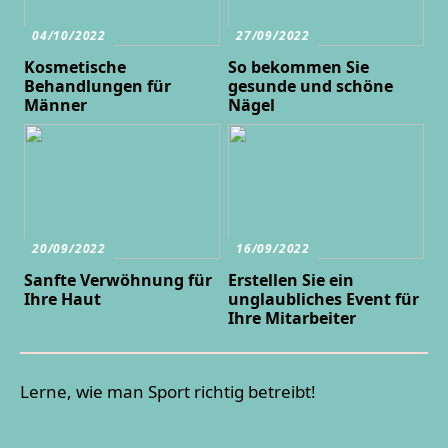
04/10/2022
27/09/2022
Kosmetische
So bekommen Sie
Behandlungen für
gesunde und schöne
Männer
Nägel
20/09/2022
16/09/2022
Sanfte Verwöhnung für
Erstellen Sie ein
Ihre Haut
unglaubliches Event für
Ihre Mitarbeiter
Lerne, wie man Sport richtig betreibt!