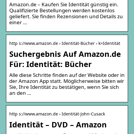
Amazon.de – Kaufen Sie Identität günstig ein.
Qualifizierte Bestellungen werden kostenlos
geliefert. Sie finden Rezensionen und Details zu
einer …
http s://www.amazon.de › Identität-Bücher › k=Identität
Suchergebnis Auf Amazon.de
Für: Identität: Bücher
Alle diese Schritte finden auf der Website oder in
der Amazon App statt. Möglicherweise bitten wir
Sie, Ihre Identität zu bestätigen, wenn Sie sich
an den …
http s://www.amazon.de › Identität-John-Cusack
Identität – DVD – Amazon