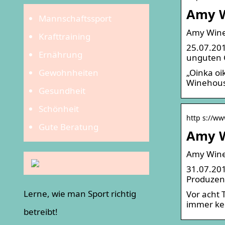
Amy W
Mannschaftssport
Amy Wineh
Krafttraining
25.07.201
Ernährung
unguten G
Gewohnheiten
„Oinka oi
Winehous
Gesundheit
Schönheit
http s://ww
Gute Beratung
Amy W
Amy Wineh
31.07.201
Produzen
Lerne, wie man Sport richtig
Vor acht 
immer kei
betreibt!