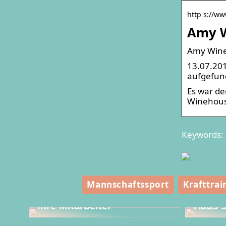
http s://ww
Amy W
Amy Wineh
13.07.201
aufgefund
Es war de
Winehouse
Keywords: 
Diese 
Mannschaftssport
Krafttrai
Erstellen Sie ein
muss f
unglaubliches Event für
dem Wi
Ihre Mitarbeiter
Haus s