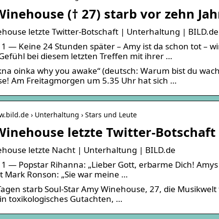
inehouse († 27) starb vor zehn Jah
ouse letzte Twitter-Botschaft | Unterhaltung | BILD.de
1 — Keine 24 Stunden später – Amy ist da schon tot – 
efühl bei diesem letzten Treffen mit ihrer …
kna oinka why you awake“ (deutsch: Warum bist du wach?)
e! Am Freitagmorgen um 5.35 Uhr hat sich …
w.bild.de › Unterhaltung › Stars und Leute
inehouse letzte Twitter-Botschaft 
ouse letzte Nacht | Unterhaltung | BILD.de
1 — Popstar Rihanna: „Lieber Gott, erbarme Dich! Amys
t Mark Ronson: „Sie war meine …
Tagen starb Soul-Star Amy Winehouse, 27, die Musikwelt t
n toxikologisches Gutachten, …