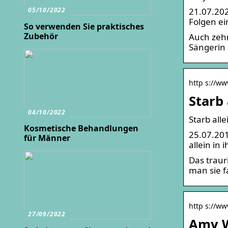
21.07.202
05/10/2022
Folgen ei
So verwenden Sie praktisches
Zubehör
Auch zehn
Sängerin 
http s://ww
Starb
04/10/2022
Starb all
Kosmetische Behandlungen
25.07.201
für Männer
allein in 
Das traur
man sie f
http s://ww
27/09/2022
Amy Wi