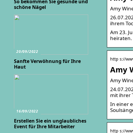
So bekommen Sie gesunde und
schöne Nägel
Amy Wineh
26.07.202
ihrem To
Am 23. Ju
heiraten.
20/09/2022
http s://ww
Sanfte Verwöhnung für Ihre
Haut
Amy W
Amy Wineh
24.07.202
mit ihrer
In einer 
Soulsäng
16/09/2022
Erstellen Sie ein unglaubliches
Event für Ihre Mitarbeiter
http s://ww