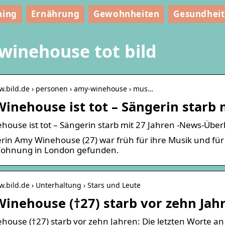
ning
Ernährung
Gewohnheiten
Gesundheit
winehouse tot bild
ww.bild.de › personen › amy-winehouse › mus…
inehouse ist tot – Sängerin starb m
ouse ist tot – Sängerin starb mit 27 Jahren -News-Überbl
rin Amy Winehouse (27) war früh für ihre Musik und für
 Wohnung in London gefunden.
w.bild.de › Unterhaltung › Stars und Leute
inehouse (†27) starb vor zehn Jahr
ouse (†27) starb vor zehn Jahren: Die letzten Worte a