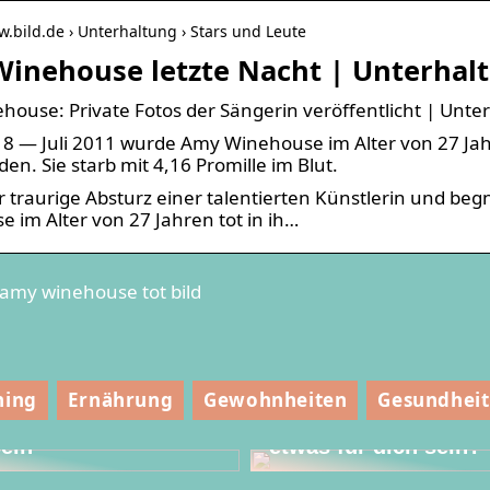
w.bild.de › Unterhaltung › Stars und Leute
inehouse letzte Nacht | Unterhalt
ouse: Private Fotos der Sängerin veröffentlicht | Unte
8 — Juli 2011 wurde Amy Winehouse im Alter von 27 Ja
en. Sie starb mit 4,16 Promille im Blut.
r traurige Absturz einer talentierten Künstlerin und b
 im Alter von 27 Jahren tot in ih…
amy winehouse tot bild
Oberbekleidung
ning
Ernährung
Gewohnheiten
Gesundheit
ür die Kinder vor
nter zu Hause im
Könnte Rollschuhlau
ein
etwas für dich sein?