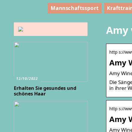
Mannschaftssport
Krafttrai
Amy 
http s://w
Amy W
Amy Wineh
12/10/2022
Die Sänge
in ihrer
Erhalten Sie gesundes und
schönes Haar
http s://ww
Amy W
Amy Wineh