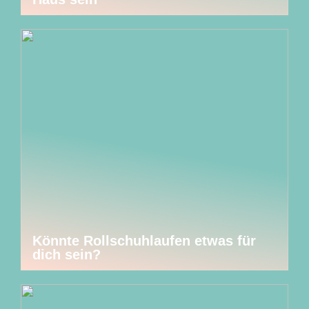
Könnte Rollschuhlaufen etwas für
dich sein?