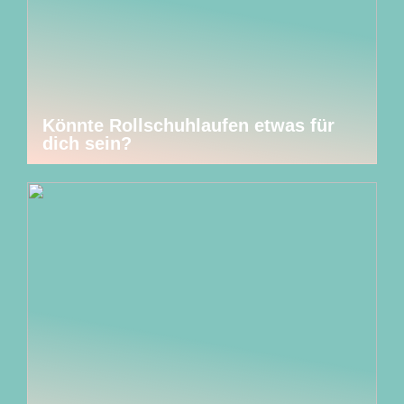
Könnte Rollschuhlaufen etwas für
dich sein?