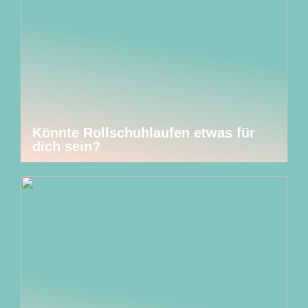
Könnte Rollschuhlaufen etwas für
dich sein?