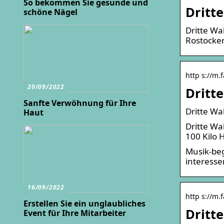
So bekommen Sie gesunde und
Dritt
schöne Nägel
Dritte Wa
Rostocke
http s://m.
20/09/2022
Dritte
Sanfte Verwöhnung für Ihre
Dritte Wa
Haut
Dritte Wa
100 Kilo 
Musik-beg
interesse
16/09/2022
http s://m.
Erstellen Sie ein unglaubliches
Dritt
Event für Ihre Mitarbeiter