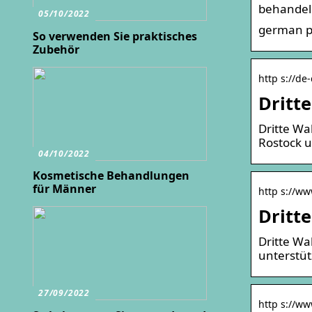
behandeln
05/10/2022
german p
So verwenden Sie praktisches
Zubehör
http s://de
Dritt
Dritte Wa
Rostock u
04/10/2022
Kosmetische Behandlungen
für Männer
http s://ww
Dritt
Dritte Wa
unterstüt
27/09/2022
http s://ww