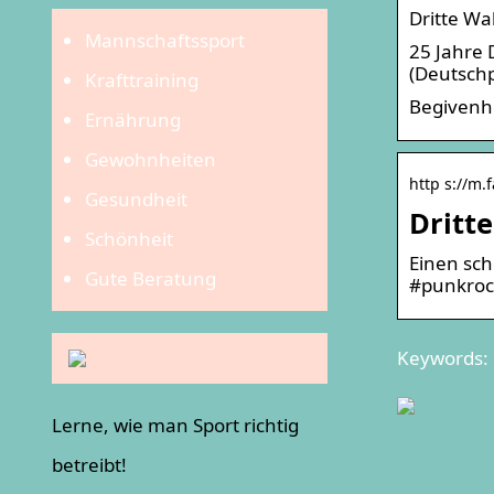
Dritte Wa
Mannschaftssport
25 Jahre 
(Deutschp
Krafttraining
Begivenhe
Ernährung
Gewohnheiten
http s://m.
Gesundheit
Dritt
Schönheit
Einen sch
Gute Beratung
#punkroc
Keywords: 
Lerne, wie man Sport richtig
betreibt!