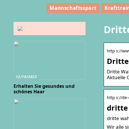
Mannschaftssport
Krafttrai
Drit
http s://ww
Dritt
Dritte Wa
Aktuelle 
12/10/2022
Erhalten Sie gesundes und
schönes Haar
http s://d
dritt
dritte wah
Wir alle 