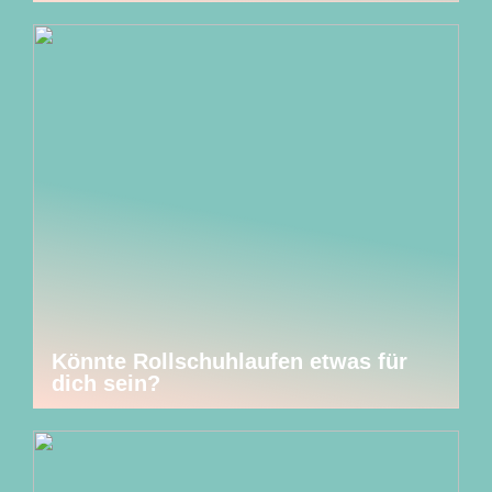
Könnte Rollschuhlaufen etwas für
dich sein?