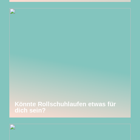
Könnte Rollschuhlaufen etwas für
dich sein?