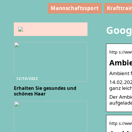
Mannschaftssport
Krafttrai
Goog
http s://ww
Ambie
Ambient M
12/10/2022
14.02.202
ganz leich
Erhalten Sie gesundes und
schönes Haar
Der Ambie
aufgelade
http s://ww