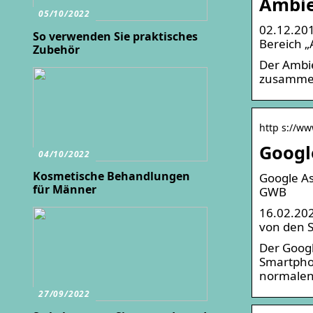
Ambie
05/10/2022
02.12.201
So verwenden Sie praktisches
Bereich „
Zubehör
Der Ambie
zusamme
http s://ww
Googl
04/10/2022
Kosmetische Behandlungen
Google As
für Männer
GWB
16.02.202
von den S
Der Googl
Smartphon
normalen
27/09/2022