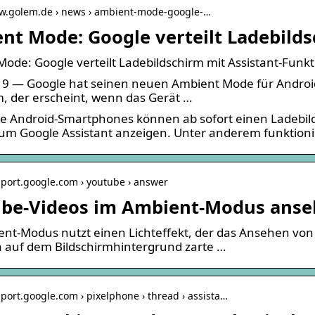
ww.golem.de › news › ambient-mode-google-…
nt Mode: Google verteilt Ladebilds
ode: Google verteilt Ladebildschirm mit Assistant-Funk
9 — Google hat seinen neuen Ambient Mode für Android-S
m, der erscheint, wenn das Gerät …
e Android-Smartphones können ab sofort einen Ladebil
m Google Assistant anzeigen. Unter anderem funktioni
pport.google.com › youtube › answer
be-Videos im Ambient-Modus anse
nt-Modus nutzt einen Lichteffekt, der das Ansehen von
 auf dem Bildschirmhintergrund zarte …
pport.google.com › pixelphone › thread › assista…