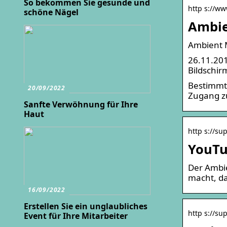
So bekommen Sie gesunde und
http s://w
schöne Nägel
Ambie
Ambient M
26.11.201
Bildschir
Bestimmt
20/09/2022
Zugang zu
Sanfte Verwöhnung für Ihre
Haut
http s://su
YouTu
Der Ambie
macht, da
16/09/2022
Erstellen Sie ein unglaubliches
http s://su
Event für Ihre Mitarbeiter