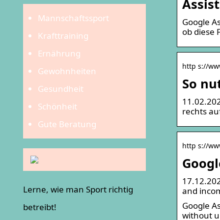
Assis
Mannschaftssport
Google As
ob diese 
Krafttraining
Ernährung
http s://ww
Gewohnheiten
So nu
Gesundheit
11.02.202
Schönheit
rechts au
Gute Beratung
http s://ww
Googl
17.12.202
Lerne, wie man Sport richtig
and incom
Google As
betreibt!
without u