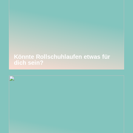
Könnte Rollschuhlaufen etwas für
dich sein?