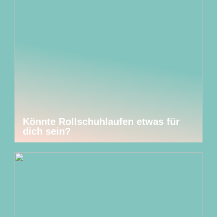
Könnte Rollschuhlaufen etwas für
dich sein?