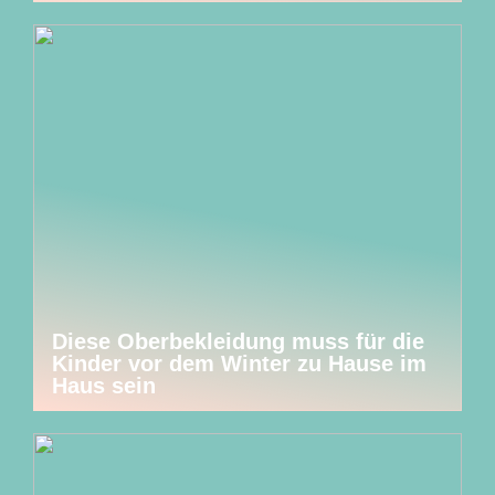
Diese Oberbekleidung muss für die
Kinder vor dem Winter zu Hause im
Haus sein