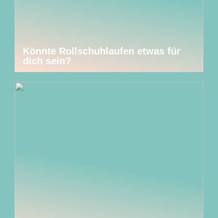
Könnte Rollschuhlaufen etwas für
dich sein?