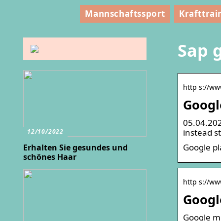
Mannschaftssport
Krafttrai
Sap g
http s://ww
Google
05.04.202
instead s
12/10/2022
Google pl
Erhalten Sie gesundes und
schönes Haar
http s://ww
Googl
Google mi