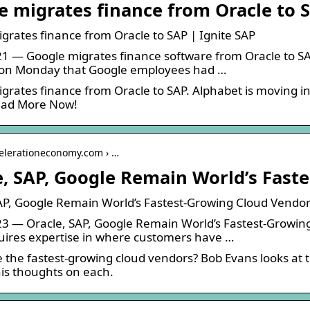
e migrates finance from Oracle to 
grates finance from Oracle to SAP | Ignite SAP
1 — Google migrates finance software from Oracle to S
 on Monday that Google employees had …
grates finance from Oracle to SAP. Alphabet is moving in
ead More Now!
celerationeconomy.com › …
e, SAP, Google Remain World’s Fast
AP, Google Remain World’s Fastest-Growing Cloud Vendo
3 — Oracle, SAP, Google Remain World’s Fastest-Growing
uires expertise in where customers have …
 the fastest-growing cloud vendors? Bob Evans looks at 
his thoughts on each.