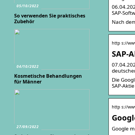
06.04.202
05/10/2022
SAP-Soft
So verwenden Sie praktisches
Zubehör
Nach dem 
http s://ww
SAP-A
07.04.202
04/10/2022
deutschen
Kosmetische Behandlungen
Die Googl
für Männer
SAP-Aktie 
http s://ww
Googl
27/09/2022
Google mi