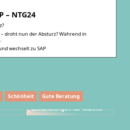
P – NTG24
z?
– droht nun der Absturz? Während in
…
und wechselt zu SAP
Schönheit
Gute Beratung
fen
Kosmetische
Behandlungen für Männer