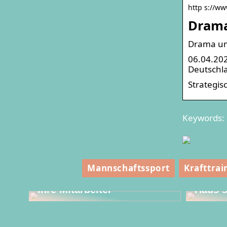
http s://ww
Drama
Drama um 
06.04.202
Deutschla
Strategis
Keywords: 
Diese 
Mannschaftssport
Krafttrai
Erstellen Sie ein
muss f
unglaubliches Event für
dem Wi
Ihre Mitarbeiter
Haus s