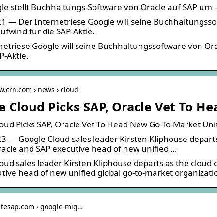
le stellt Buchhaltungs-Software von Oracle auf SAP u
1 — Der Internetriese Google will seine Buchhaltungsso
fwind für die SAP-Aktie.
netriese Google will seine Buchhaltungssoftware von Or
P-Aktie.
w.crn.com › news › cloud
e Cloud Picks SAP, Oracle Vet To H
oud Picks SAP, Oracle Vet To Head New Go-To-Market Uni
3 — Google Cloud sales leader Kirsten Kliphouse depar
acle and SAP executive head of new unified …
oud sales leader Kirsten Kliphouse departs as the clo
tive head of new unified global go-to-market organizati
nitesap.com › google-mig…