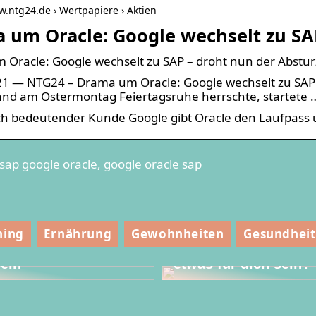
w.ntg24.de › Wertpapiere › Aktien
 um Oracle: Google wechselt zu SA
Oracle: Google wechselt zu SAP – droht nun der Abstur
1 — NTG24 – Drama um Oracle: Google wechselt zu SAP 
nd am Ostermontag Feiertagsruhe herrschte, startete 
ch bedeutender Kunde Google gibt Oracle den Laufpass 
sap google oracle, google oracle sap
Oberbekleidung
ning
Ernährung
Gewohnheiten
Gesundheit
ür die Kinder vor
nter zu Hause im
Könnte Rollschuhlau
ein
etwas für dich sein?