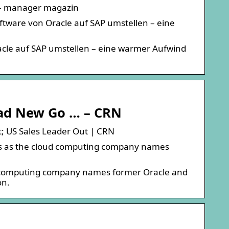
m – manager magazin
ftware von Oracle auf SAP umstellen – eine
acle auf SAP umstellen – eine warmer Aufwind
ead New Go … – CRN
t; US Sales Leader Out | CRN
ts as the cloud computing company names
ud computing company names former Oracle and
on.