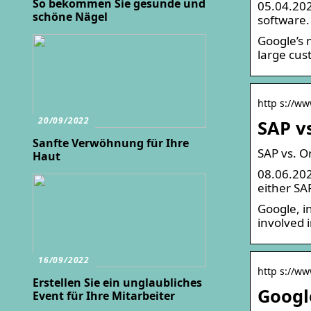
So bekommen Sie gesunde und
05.04.202
schöne Nägel
software.
Google’s 
large cus
http s://ww
20/09/2022
SAP v
Sanfte Verwöhnung für Ihre
SAP vs. O
Haut
08.06.202
either SA
Google, i
involved i
16/09/2022
http s://w
Erstellen Sie ein unglaubliches
Googl
Event für Ihre Mitarbeiter