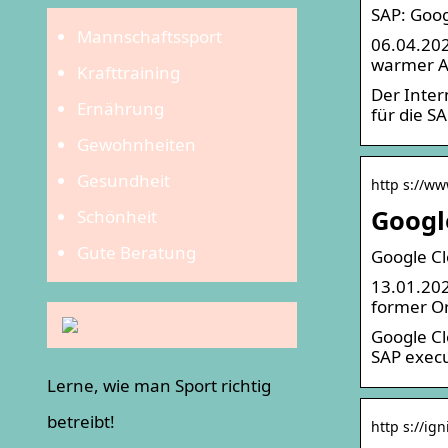
SAP: Goog
Mannschaftssport
06.04.202
warmer Au
Krafttraining
Der Inter
Ernährung
für die SA
Gewohnheiten
Gesundheit
http s://ww
Googl
Schönheit
Gute Beratung
Google Cl
13.01.202
former Or
Google Cl
SAP execu
Lerne, wie man Sport richtig
betreibt!
http s://ig