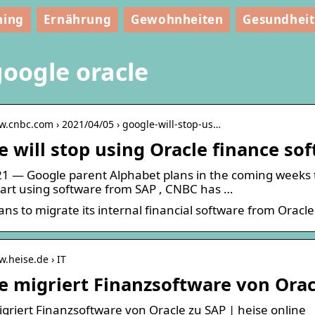
ning
Ernährung
Gewohnheiten
Gesundheit
oogle oracle
w.cnbc.com › 2021/04/05 › google-will-stop-us…
 will stop using Oracle finance sof
1 — Google parent Alphabet plans in the coming weeks to
tart using software from SAP , CNBC has …
ans to migrate its internal financial software from Oracl
w.heise.de › IT
e migriert Finanzsoftware von Orac
griert Finanzsoftware von Oracle zu SAP | heise online