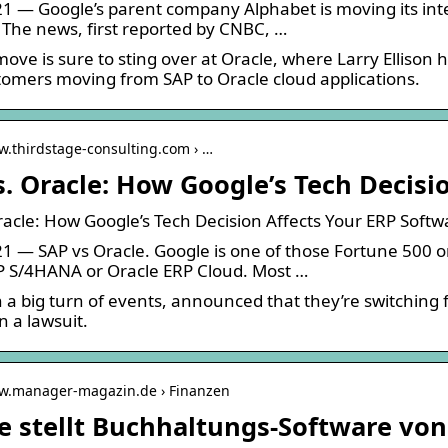
1 — Google’s parent company Alphabet is moving its inte
 The news, first reported by CNBC, …
move is sure to sting over at Oracle, where Larry Ellison
tomers moving from SAP to Oracle cloud applications.
w.thirdstage-consulting.com › …
s. Oracle: How Google’s Tech Decisi
racle: How Google’s Tech Decision Affects Your ERP Softw
1 — SAP vs Oracle. Google is one of those Fortune 500 or
P S/4HANA or Oracle ERP Cloud. Most …
n a big turn of events, announced that they’re switching
n a lawsuit.
ww.manager-magazin.de › Finanzen
e stellt Buchhaltungs-Software von