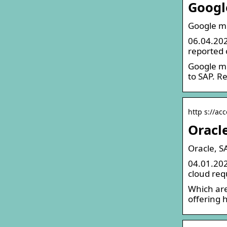
Googl
Google mi
06.04.202
reported
Google mi
to SAP. R
http s://ac
Oracl
Oracle, S
04.01.202
cloud req
Which are
offering 