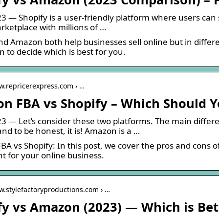
3 — Shopify is a user-friendly platform where users can 
rketplace with millions of …
nd Amazon both help businesses sell online but in diffe
 to decide which is best for you.
w.repricerexpress.com › …
n FBA vs Shopify – Which Should Yo
3 — Let’s consider these two platforms. The main diff
nd to be honest, it is! Amazon is a …
A vs Shopify: In this post, we cover the pros and cons 
ht for your online business.
w.stylefactoryproductions.com › …
fy vs Amazon (2023) — Which is Bett