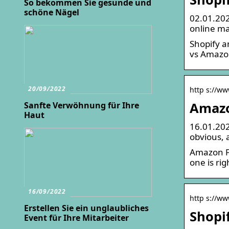
So bekommen Sie gesunde und
schöne Nägel
02.01.202
online ma
Shopify a
vs Amazon
20/09/2022
http s://ww
Amazo
Sanfte Verwöhnung für Ihre
Haut
16.01.202
obvious, a
Amazon FB
one is rig
16/09/2022
http s://ww
Erstellen Sie ein unglaubliches
Shopi
Event für Ihre Mitarbeiter