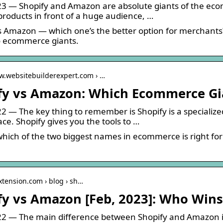
3 — Shopify and Amazon are absolute giants of the ecom
products in front of a huge audience, …
s Amazon — which one’s the better option for merchants? 
o ecommerce giants.
w.websitebuilderexpert.com › …
fy vs Amazon: Which Ecommerce Gian
2 — The key thing to remember is Shopify is a speciali
ce. Shopify gives you the tools to …
which of the two biggest names in ecommerce is right for
extension.com › blog › sh…
fy vs Amazon [Feb, 2023]: Who Win
2 — The main difference between Shopify and Amazon is