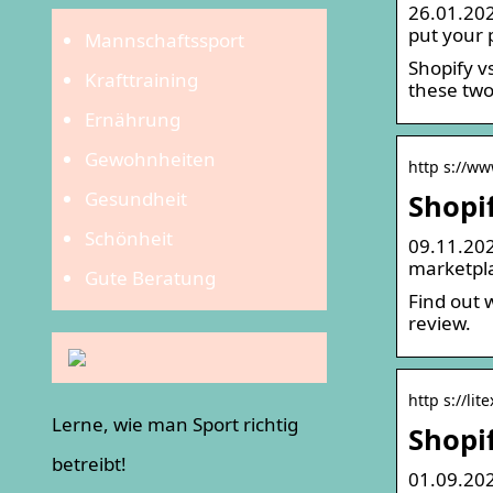
26.01.202
put your 
Mannschaftssport
Shopify v
Krafttraining
these tw
Ernährung
Gewohnheiten
http s://ww
Gesundheit
Shopi
Schönheit
09.11.202
marketpla
Gute Beratung
Find out 
review.
http s://lit
Lerne, wie man Sport richtig
Shopi
betreibt!
01.09.202