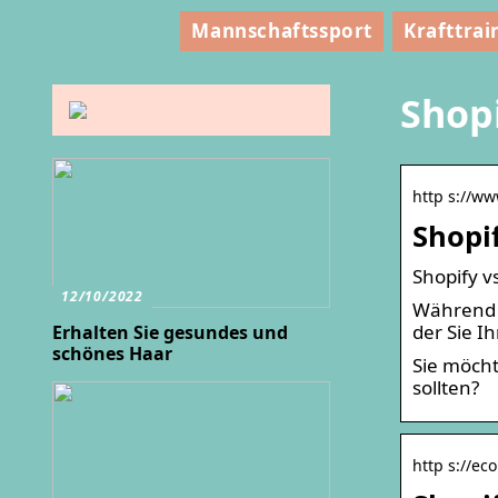
Mannschaftssport
Krafttrai
Shop
http s://ww
Shopif
Shopify v
12/10/2022
Während b
der Sie I
Erhalten Sie gesundes und
schönes Haar
Sie möcht
sollten?
http s://e