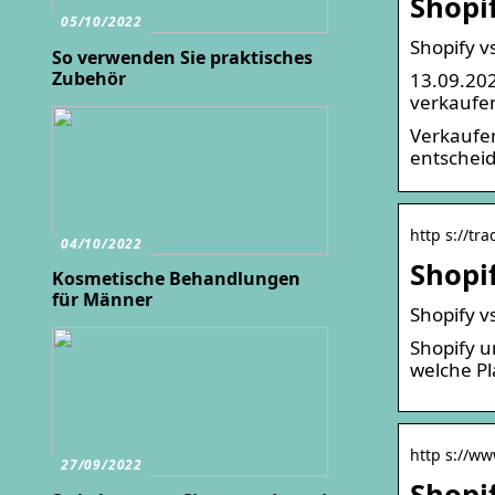
Shopi
05/10/2022
Shopify v
So verwenden Sie praktisches
Zubehör
13.09.202
verkaufe
Verkaufen
entscheid
http s://tr
04/10/2022
Shopi
Kosmetische Behandlungen
für Männer
Shopify v
Shopify u
welche Pla
http s://ww
27/09/2022
Shopi