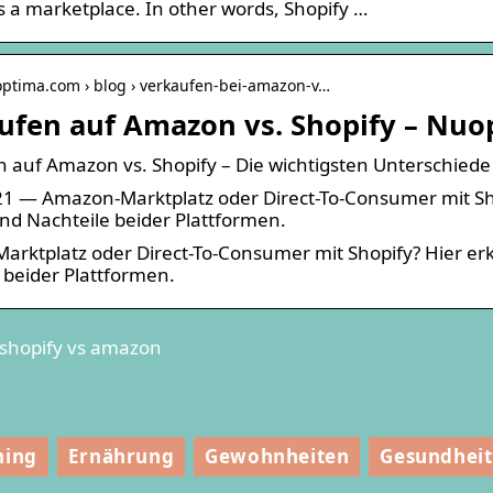
 a marketplace. In other words, Shopify …
optima.com › blog › verkaufen-bei-amazon-v…
ufen auf Amazon vs. Shopify – Nuo
 auf Amazon vs. Shopify – Die wichtigsten Unterschiede
1 — Amazon-Marktplatz oder Direct-To-Consumer mit Sho
und Nachteile beider Plattformen.
rktplatz oder Direct-To-Consumer mit Shopify? Hier erk
 beider Plattformen.
shopify vs amazon
Oberbekleidung
ning
Ernährung
Gewohnheiten
Gesundheit
ür die Kinder vor
nter zu Hause im
Könnte Rollschuhlau