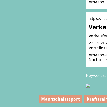
Amazon is
http s://nu
Verka
Verkaufen
22.11.202
Vorteile 
Amazon-Ma
Nachteile
Keywords: 
Diese 
Mannschaftssport
Krafttrai
Erstellen Sie ein
muss f
unglaubliches Event für
dem Wi