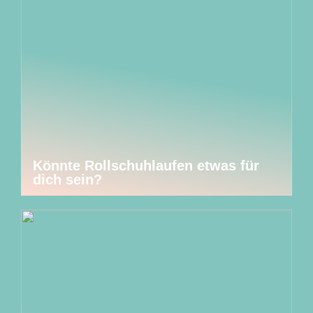
Könnte Rollschuhlaufen etwas für
dich sein?