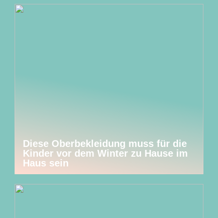
Diese Oberbekleidung muss für die
Kinder vor dem Winter zu Hause im
Haus sein