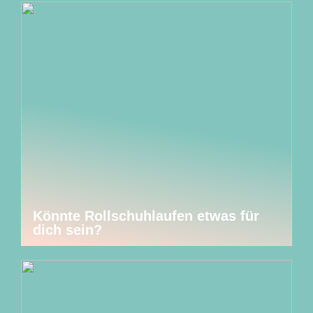
Könnte Rollschuhlaufen etwas für
dich sein?