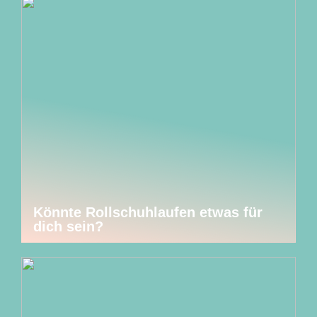
Könnte Rollschuhlaufen etwas für
dich sein?