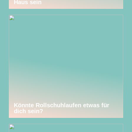
Haus sein
Könnte Rollschuhlaufen etwas für
dich sein?