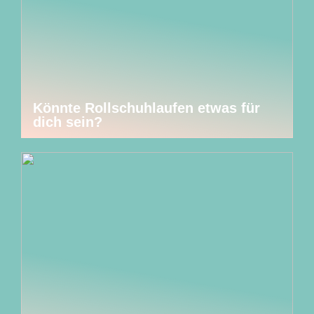
Könnte Rollschuhlaufen etwas für
dich sein?