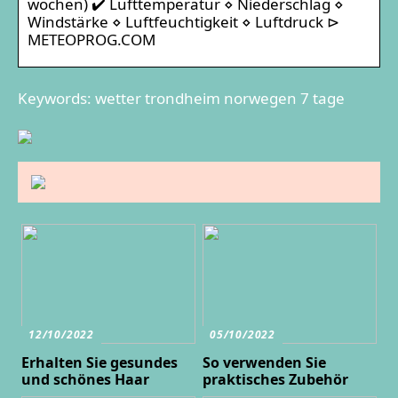
wochen) ✔️ Lufttemperatur ⋄ Niederschlag ⋄
Windstärke ⋄ Luftfeuchtigkeit ⋄ Luftdruck ⊳
METEOPROG.COM
Keywords: wetter trondheim norwegen 7 tage
12/10/2022
05/10/2022
Erhalten Sie gesundes
So verwenden Sie
und schönes Haar
praktisches Zubehör