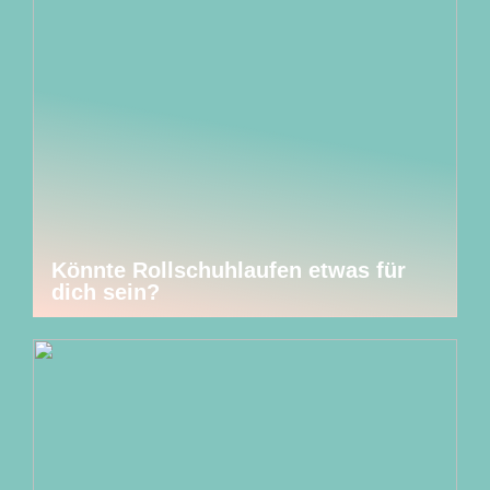
Könnte Rollschuhlaufen etwas für
dich sein?