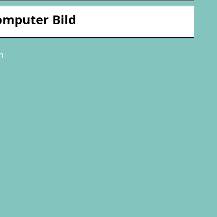
omputer Bild
n