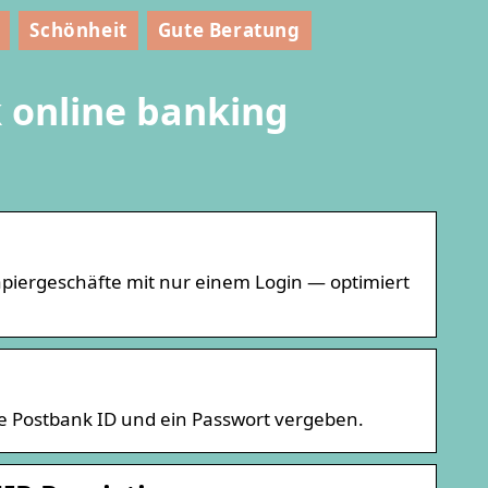
Schönheit
Gute Beratung
 online banking
apiergeschäfte mit nur einem Login — optimiert
e Postbank ID und ein Passwort vergeben.