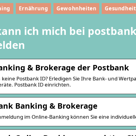
ning
Ernährung
Gewohnheiten
Gesundheit
kann ich mich bei postbank
lden
anking & Brokerage der Postbank
 keine Postbank ID? Erledigen Sie Ihre Bank- und Wertp
Geräte. Postbank ID einrichten.
ank Banking & Brokerage
nmeldung im Online-Banking können Sie eine individuell