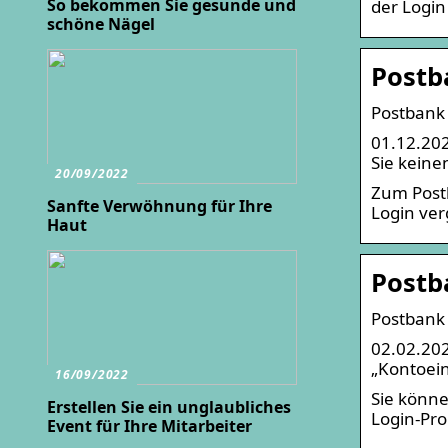
So bekommen Sie gesunde und
der Login
schöne Nägel
Postb
Postbank 
01.12.202
Sie keine
20/09/2022
Zum Postb
Sanfte Verwöhnung für Ihre
Login ver
Haut
Postb
Postbank
02.02.202
„Kontoein
16/09/2022
Sie könne
Erstellen Sie ein unglaubliches
Login-Pro
Event für Ihre Mitarbeiter