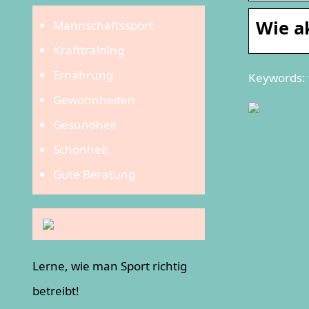
Wie a
Mannschaftssport
Krafttraining
Ernährung
Keywords: 
Gewohnheiten
Gesundheit
Schönheit
Gute Beratung
Lerne, wie man Sport richtig
betreibt!