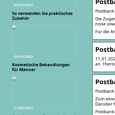
Postb
05/10/2022
Postbank
So verwenden Sie praktisches
Zubehör
Die Zugan
nisse sow
Für die A
Postb
04/10/2022
11.01.202
an. Hierz
Kosmetische Behandlungen
für Männer
Postb
Postbank 
Zum eine
Darüber h
27/09/2022
Postbank-