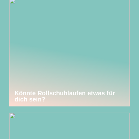
Könnte Rollschuhlaufen etwas für
dich sein?